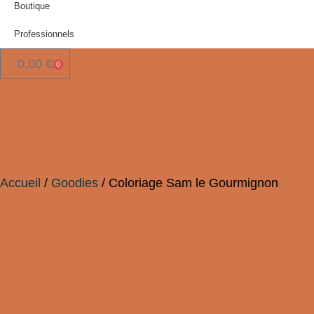
Boutique
Professionnels
0,00
€
0
Accueil
/
Goodies
/ Coloriage Sam le Gourmignon